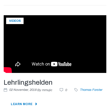
VIDEOS
Lehrlingshelden
02
November
, 2018
By
mmujic
0
Thomas Forster
LEARN MORE