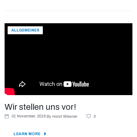
ALLGEMEINES
Wir stellen uns vor!
01
November
, 2018
By
Horst Wiesner
0
LEARN MORE